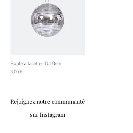
événement ? Ajoutez -le à votre
panier pour vérifier la disponibilité et
recevoir une proposition adaptée à
votre projet.
Boule à facettes D.10cm
Boule à facettes D.15
Prix
Prix
3,00 €
5,00 €
Rejoignez notre communauté
sur Instagram