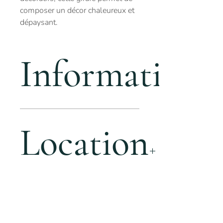
composer un décor chaleureux et
dépaysant.
Informations
Stock : 1
Dimensions : H.135 x 50 x 40 cm
Location
Matière : Fourrure 100% Polyester
Disponible à la location pour les
événements organisés près de
Rennes ou la région Ille-et-Vilaine et
départements alentours : Morbihan,