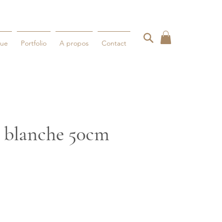
gue
Portfolio
A propos
Contact
 blanche 50cm
x