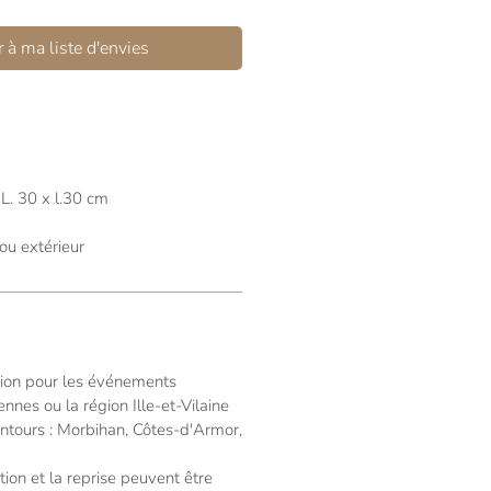
 à ma liste d'envies
L. 30 x l.30 cm
r ou extérieur
ation pour les événements
nnes ou la région Ille-et-Vilaine
ntours : Morbihan, Côtes-d'Armor,
lation et la reprise peuvent être