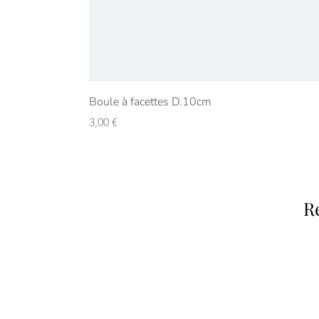
Boule à facettes D.10cm
Prix
3,00 €
R