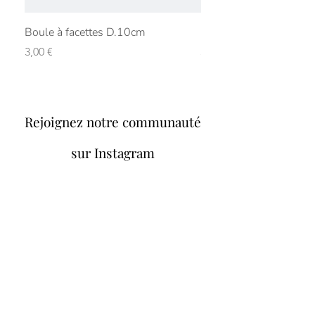
Boule à facettes D.10cm
Boule à facettes D.15
Prix
Prix
3,00 €
5,00 €
Rejoignez notre communauté
sur Instagram