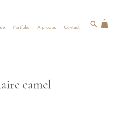
gue
Portfolio
A propos
Contact
laire camel