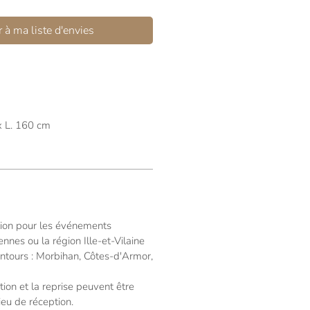
 à ma liste d'envies
x L. 160 cm
ation pour les événements
nnes ou la région Ille-et-Vilaine
ntours : Morbihan, Côtes-d'Armor,
lation et la reprise peuvent être
ieu de réception.